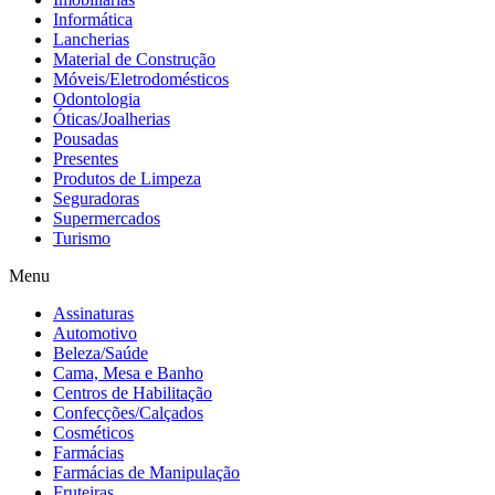
Informática
Lancherias
Material de Construção
Móveis/Eletrodomésticos
Odontologia
Óticas/Joalherias
Pousadas
Presentes
Produtos de Limpeza
Seguradoras
Supermercados
Turismo
Menu
Assinaturas
Automotivo
Beleza/Saúde
Cama, Mesa e Banho
Centros de Habilitação
Confecções/Calçados
Cosméticos
Farmácias
Farmácias de Manipulação
Fruteiras