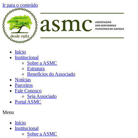
Ir para o conteúdo
Início
Institucional
Sobre a ASMC
Estrutura
Benefícios do Associado
Notícias
Parceiros
Fale Conosco
Seja Associado
Portal ASMC
Menu
Início
Institucional
Sobre a ASMC