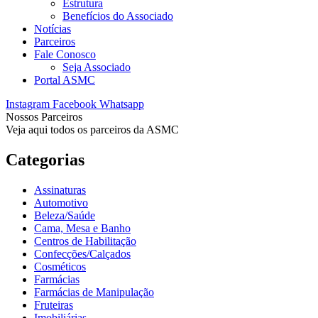
Estrutura
Benefícios do Associado
Notícias
Parceiros
Fale Conosco
Seja Associado
Portal ASMC
Instagram
Facebook
Whatsapp
Nossos Parceiros
Veja aqui todos os parceiros da ASMC
Categorias
Assinaturas
Automotivo
Beleza/Saúde
Cama, Mesa e Banho
Centros de Habilitação
Confecções/Calçados
Cosméticos
Farmácias
Farmácias de Manipulação
Fruteiras
Imobiliárias