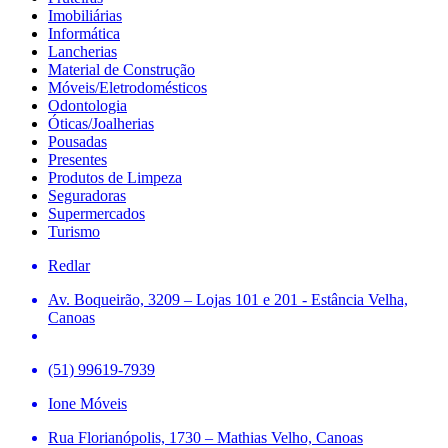
Imobiliárias
Informática
Lancherias
Material de Construção
Móveis/Eletrodomésticos
Odontologia
Óticas/Joalherias
Pousadas
Presentes
Produtos de Limpeza
Seguradoras
Supermercados
Turismo
Redlar
Av. Boqueirão, 3209 – Lojas 101 e 201 - Estância Velha,
Canoas
(51) 99619-7939
Ione Móveis
Rua Florianópolis, 1730 – Mathias Velho, Canoas