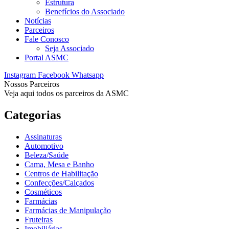
Estrutura
Benefícios do Associado
Notícias
Parceiros
Fale Conosco
Seja Associado
Portal ASMC
Instagram
Facebook
Whatsapp
Nossos Parceiros
Veja aqui todos os parceiros da ASMC
Categorias
Assinaturas
Automotivo
Beleza/Saúde
Cama, Mesa e Banho
Centros de Habilitação
Confecções/Calçados
Cosméticos
Farmácias
Farmácias de Manipulação
Fruteiras
Imobiliárias