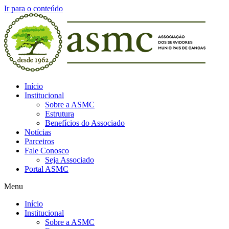
Ir para o conteúdo
Início
Institucional
Sobre a ASMC
Estrutura
Benefícios do Associado
Notícias
Parceiros
Fale Conosco
Seja Associado
Portal ASMC
Menu
Início
Institucional
Sobre a ASMC