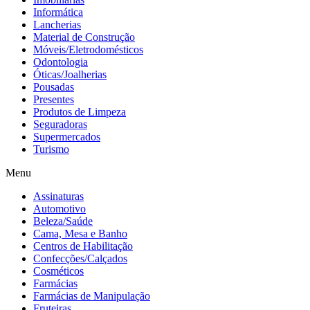
Informática
Lancherias
Material de Construção
Móveis/Eletrodomésticos
Odontologia
Óticas/Joalherias
Pousadas
Presentes
Produtos de Limpeza
Seguradoras
Supermercados
Turismo
Menu
Assinaturas
Automotivo
Beleza/Saúde
Cama, Mesa e Banho
Centros de Habilitação
Confecções/Calçados
Cosméticos
Farmácias
Farmácias de Manipulação
Fruteiras