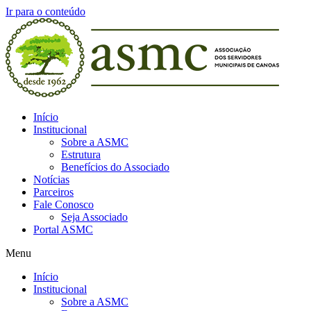
Ir para o conteúdo
Início
Institucional
Sobre a ASMC
Estrutura
Benefícios do Associado
Notícias
Parceiros
Fale Conosco
Seja Associado
Portal ASMC
Menu
Início
Institucional
Sobre a ASMC