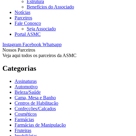
Estrutura
Benefícios do Associado
Notícias
Parceiros
Fale Conosco
Seja Associado
Portal ASMC
Instagram
Facebook
Whatsapp
Nossos Parceiros
Veja aqui todos os parceiros da ASMC
Categorias
Assinaturas
Automotivo
Beleza/Saúde
Cama, Mesa e Banho
Centros de Habilitação
Confecções/Calçados
Cosméticos
Farmácias
Farmácias de Manipulação
Fruteiras
Imobiliárias