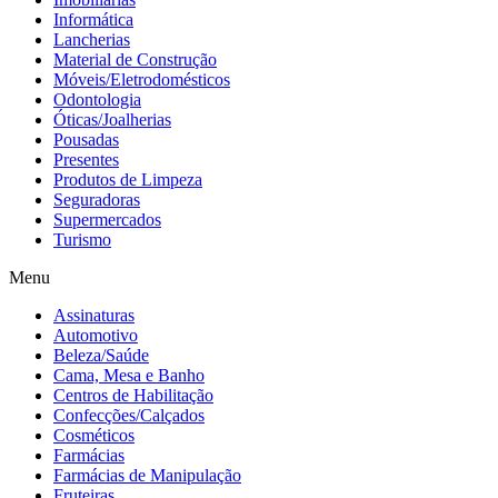
Informática
Lancherias
Material de Construção
Móveis/Eletrodomésticos
Odontologia
Óticas/Joalherias
Pousadas
Presentes
Produtos de Limpeza
Seguradoras
Supermercados
Turismo
Menu
Assinaturas
Automotivo
Beleza/Saúde
Cama, Mesa e Banho
Centros de Habilitação
Confecções/Calçados
Cosméticos
Farmácias
Farmácias de Manipulação
Fruteiras