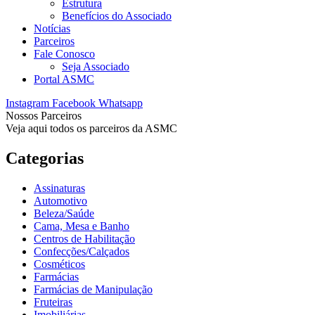
Estrutura
Benefícios do Associado
Notícias
Parceiros
Fale Conosco
Seja Associado
Portal ASMC
Instagram
Facebook
Whatsapp
Nossos Parceiros
Veja aqui todos os parceiros da ASMC
Categorias
Assinaturas
Automotivo
Beleza/Saúde
Cama, Mesa e Banho
Centros de Habilitação
Confecções/Calçados
Cosméticos
Farmácias
Farmácias de Manipulação
Fruteiras
Imobiliárias