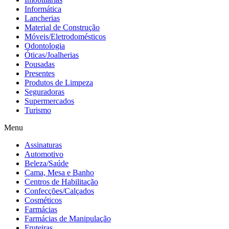
Informática
Lancherias
Material de Construção
Móveis/Eletrodomésticos
Odontologia
Óticas/Joalherias
Pousadas
Presentes
Produtos de Limpeza
Seguradoras
Supermercados
Turismo
Menu
Assinaturas
Automotivo
Beleza/Saúde
Cama, Mesa e Banho
Centros de Habilitação
Confecções/Calçados
Cosméticos
Farmácias
Farmácias de Manipulação
Fruteiras