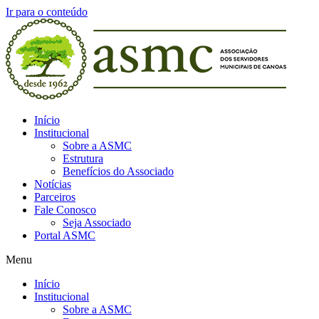
Ir para o conteúdo
Início
Institucional
Sobre a ASMC
Estrutura
Benefícios do Associado
Notícias
Parceiros
Fale Conosco
Seja Associado
Portal ASMC
Menu
Início
Institucional
Sobre a ASMC