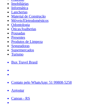
Imobiliárias
Informática
Lancherias
Material de Construção
Móveis/Eletrodomésticos
Odontologia
Óticas/Joalherias
Pousadas
Presentes
Produtos de Limpeza
Seguradoras
Supermercados
Turismo
Bux Travel Brasil
Contato pelo WhatsApp: 51 99808-5258
Anjostur
Canoas - RS