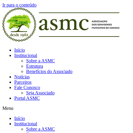
Ir para o conteúdo
Início
Institucional
Sobre a ASMC
Estrutura
Benefícios do Associado
Notícias
Parceiros
Fale Conosco
Seja Associado
Portal ASMC
Menu
Início
Institucional
Sobre a ASMC