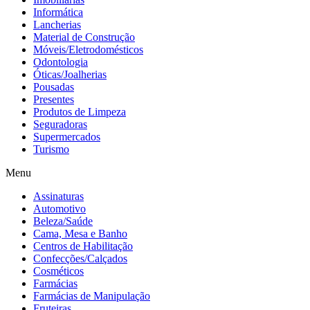
Informática
Lancherias
Material de Construção
Móveis/Eletrodomésticos
Odontologia
Óticas/Joalherias
Pousadas
Presentes
Produtos de Limpeza
Seguradoras
Supermercados
Turismo
Menu
Assinaturas
Automotivo
Beleza/Saúde
Cama, Mesa e Banho
Centros de Habilitação
Confecções/Calçados
Cosméticos
Farmácias
Farmácias de Manipulação
Fruteiras