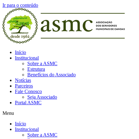
Ir para o conteúdo
Início
Institucional
Sobre a ASMC
Estrutura
Benefícios do Associado
Notícias
Parceiros
Fale Conosco
Seja Associado
Portal ASMC
Menu
Início
Institucional
Sobre a ASMC