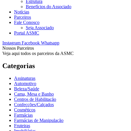
Estrutura
Benefícios do Associado
Notícias
Parceiros
Fale Conosco
Seja Associado
Portal ASMC
Instagram
Facebook
Whatsapp
Nossos Parceiros
Veja aqui todos os parceiros da ASMC
Categorias
Assinaturas
Automotivo
Beleza/Saúde
Cama, Mesa e Banho
Centros de Habilitação
Confecções/Calçados
Cosméticos
Farmácias
Farmácias de Manipulação
Fruteiras
Imobiliárias