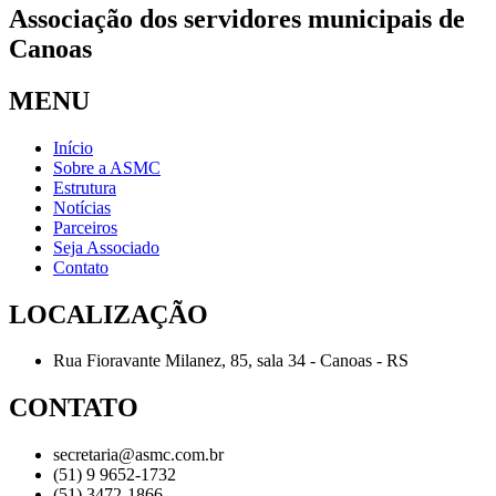
Associação dos servidores municipais de
Canoas
MENU
Início
Sobre a ASMC
Estrutura
Notícias
Parceiros
Seja Associado
Contato
LOCALIZAÇÃO
Rua Fioravante Milanez, 85, sala 34 - Canoas - RS
CONTATO
secretaria@asmc.com.br
(51) 9 9652-1732
(51) 3472-1866