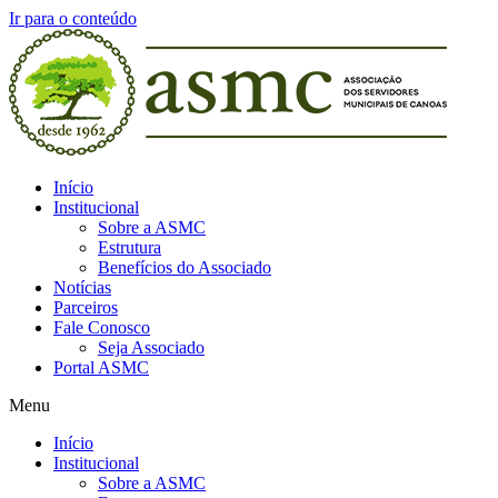
Ir para o conteúdo
Início
Institucional
Sobre a ASMC
Estrutura
Benefícios do Associado
Notícias
Parceiros
Fale Conosco
Seja Associado
Portal ASMC
Menu
Início
Institucional
Sobre a ASMC