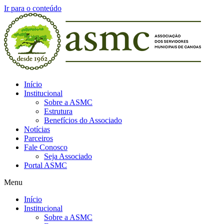
Ir para o conteúdo
Início
Institucional
Sobre a ASMC
Estrutura
Benefícios do Associado
Notícias
Parceiros
Fale Conosco
Seja Associado
Portal ASMC
Menu
Início
Institucional
Sobre a ASMC