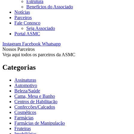
Estrutura
Benefícios do Associado
Notícias
Parceiros
Fale Conosco
Seja Associado
Portal ASMC
Instagram
Facebook
Whatsapp
Nossos Parceiros
Veja aqui todos os parceiros da ASMC
Categorias
Assinaturas
Automotivo
Beleza/Saúde
Cama, Mesa e Banho
Centros de Habilitação
Confecções/Calçados
Cosméticos
Farmácias
Farmácias de Manipulação
Fruteiras
Imobiliárias