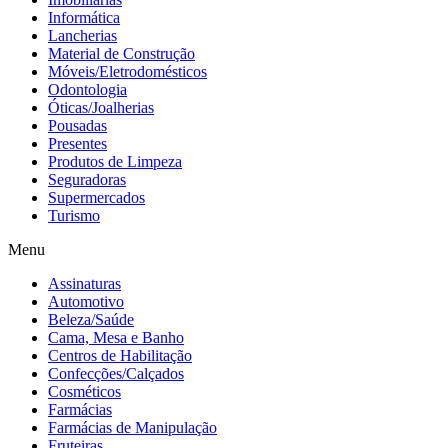
Informática
Lancherias
Material de Construção
Móveis/Eletrodomésticos
Odontologia
Óticas/Joalherias
Pousadas
Presentes
Produtos de Limpeza
Seguradoras
Supermercados
Turismo
Menu
Assinaturas
Automotivo
Beleza/Saúde
Cama, Mesa e Banho
Centros de Habilitação
Confecções/Calçados
Cosméticos
Farmácias
Farmácias de Manipulação
Fruteiras