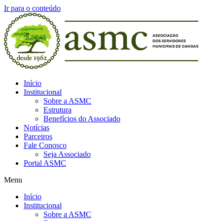
Ir para o conteúdo
Início
Institucional
Sobre a ASMC
Estrutura
Benefícios do Associado
Notícias
Parceiros
Fale Conosco
Seja Associado
Portal ASMC
Menu
Início
Institucional
Sobre a ASMC