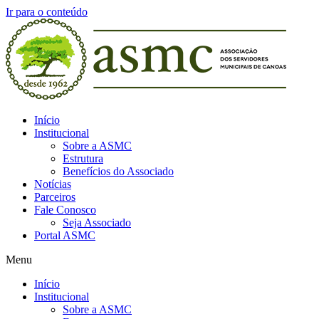
Ir para o conteúdo
Início
Institucional
Sobre a ASMC
Estrutura
Benefícios do Associado
Notícias
Parceiros
Fale Conosco
Seja Associado
Portal ASMC
Menu
Início
Institucional
Sobre a ASMC