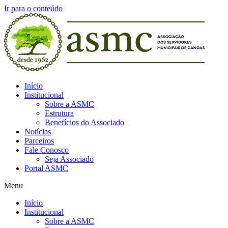
Ir para o conteúdo
Início
Institucional
Sobre a ASMC
Estrutura
Benefícios do Associado
Notícias
Parceiros
Fale Conosco
Seja Associado
Portal ASMC
Menu
Início
Institucional
Sobre a ASMC