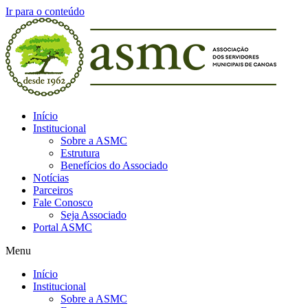
Ir para o conteúdo
Início
Institucional
Sobre a ASMC
Estrutura
Benefícios do Associado
Notícias
Parceiros
Fale Conosco
Seja Associado
Portal ASMC
Menu
Início
Institucional
Sobre a ASMC