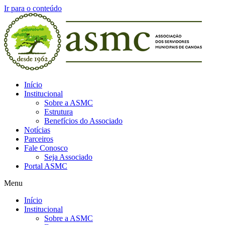
Ir para o conteúdo
Início
Institucional
Sobre a ASMC
Estrutura
Benefícios do Associado
Notícias
Parceiros
Fale Conosco
Seja Associado
Portal ASMC
Menu
Início
Institucional
Sobre a ASMC