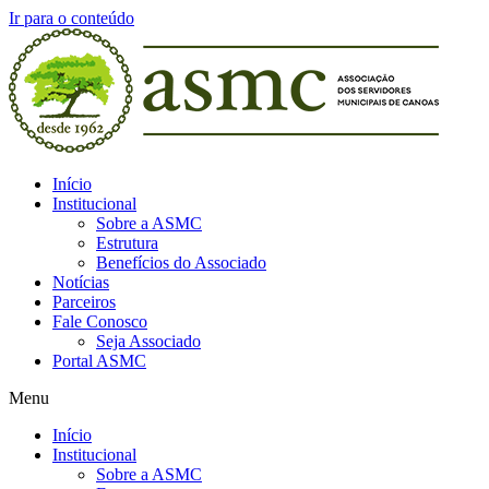
Ir para o conteúdo
Início
Institucional
Sobre a ASMC
Estrutura
Benefícios do Associado
Notícias
Parceiros
Fale Conosco
Seja Associado
Portal ASMC
Menu
Início
Institucional
Sobre a ASMC