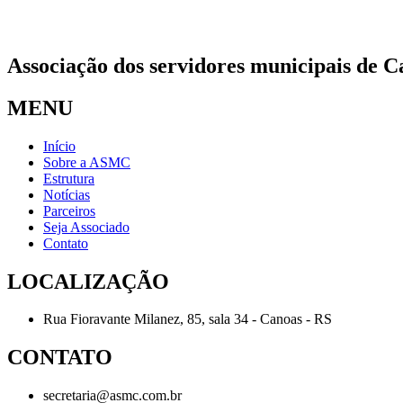
Associação dos servidores municipais de C
MENU
Início
Sobre a ASMC
Estrutura
Notícias
Parceiros
Seja Associado
Contato
LOCALIZAÇÃO
Rua Fioravante Milanez, 85, sala 34 - Canoas - RS
CONTATO
secretaria@asmc.com.br