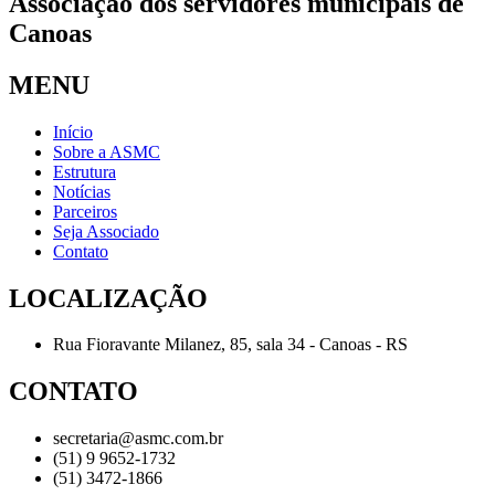
Associação dos servidores municipais de
Canoas
MENU
Início
Sobre a ASMC
Estrutura
Notícias
Parceiros
Seja Associado
Contato
LOCALIZAÇÃO
Rua Fioravante Milanez, 85, sala 34 - Canoas - RS
CONTATO
secretaria@asmc.com.br
(51) 9 9652-1732
(51) 3472-1866