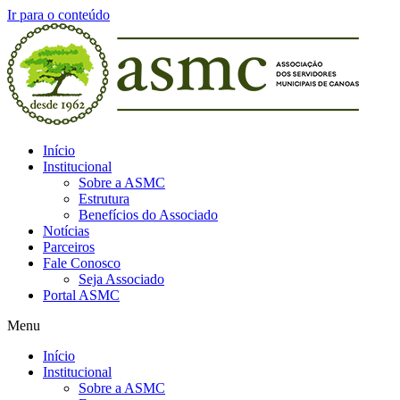
Ir para o conteúdo
Início
Institucional
Sobre a ASMC
Estrutura
Benefícios do Associado
Notícias
Parceiros
Fale Conosco
Seja Associado
Portal ASMC
Menu
Início
Institucional
Sobre a ASMC