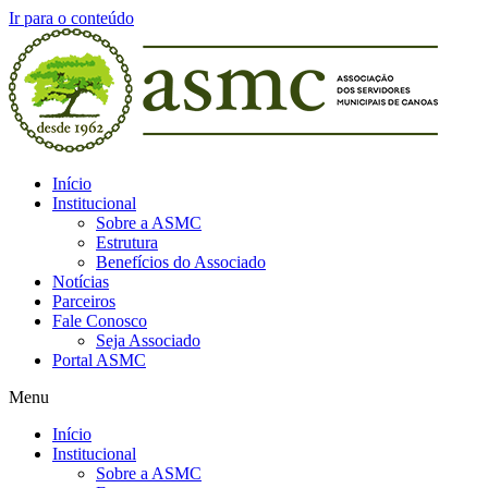
Ir para o conteúdo
Início
Institucional
Sobre a ASMC
Estrutura
Benefícios do Associado
Notícias
Parceiros
Fale Conosco
Seja Associado
Portal ASMC
Menu
Início
Institucional
Sobre a ASMC