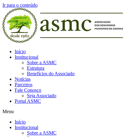
Ir para o conteúdo
Início
Institucional
Sobre a ASMC
Estrutura
Benefícios do Associado
Notícias
Parceiros
Fale Conosco
Seja Associado
Portal ASMC
Menu
Início
Institucional
Sobre a ASMC