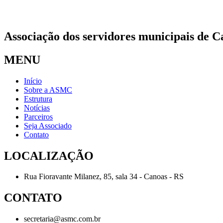
Associação dos servidores municipais de C
MENU
Início
Sobre a ASMC
Estrutura
Notícias
Parceiros
Seja Associado
Contato
LOCALIZAÇÃO
Rua Fioravante Milanez, 85, sala 34 - Canoas - RS
CONTATO
secretaria@asmc.com.br