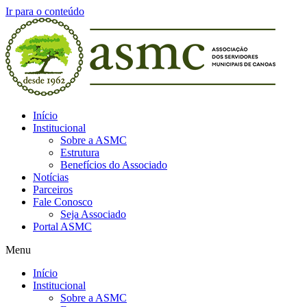
Ir para o conteúdo
Início
Institucional
Sobre a ASMC
Estrutura
Benefícios do Associado
Notícias
Parceiros
Fale Conosco
Seja Associado
Portal ASMC
Menu
Início
Institucional
Sobre a ASMC