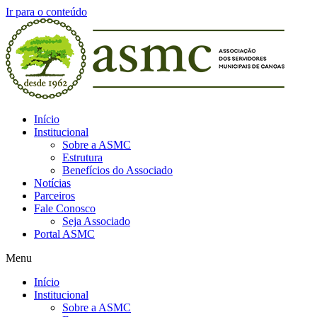
Ir para o conteúdo
Início
Institucional
Sobre a ASMC
Estrutura
Benefícios do Associado
Notícias
Parceiros
Fale Conosco
Seja Associado
Portal ASMC
Menu
Início
Institucional
Sobre a ASMC