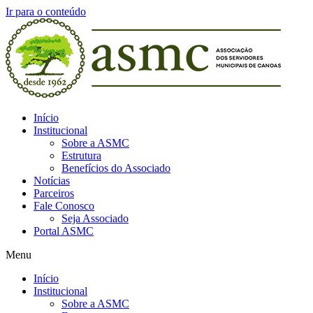
Ir para o conteúdo
Início
Institucional
Sobre a ASMC
Estrutura
Benefícios do Associado
Notícias
Parceiros
Fale Conosco
Seja Associado
Portal ASMC
Menu
Início
Institucional
Sobre a ASMC