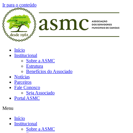
Ir para o conteúdo
Início
Institucional
Sobre a ASMC
Estrutura
Benefícios do Associado
Notícias
Parceiros
Fale Conosco
Seja Associado
Portal ASMC
Menu
Início
Institucional
Sobre a ASMC